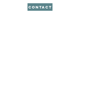
CONTACT
LIFE COACH
Als ICF-opgeleide coach met
sterke wortels in de cliëntgerichte